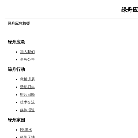
绿舟应急
绿舟应急救援
绿舟应急
加入我们
事务公告
绿舟行动
救援进展
活动召集
照片回顾
技术交流
媒体报道
绿舟家园
FB灌水
摄影天地