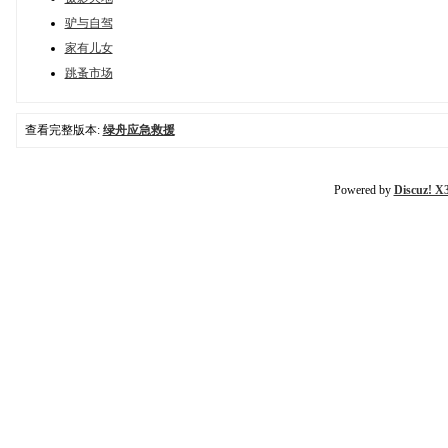
驴与自驾
家有儿女
跳蚤市场
查看完整版本:
绿舟应急救援
Powered by
Discuz! X3